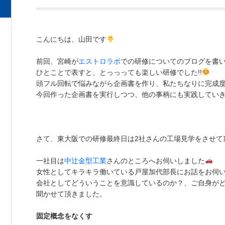
こんにちは、山田です
前回、宮崎が
エストロラボ
での研修についてのブログを書
ひとことで表すと、とっっっても楽しい研修でした!!
頭フル回転で悩みながら企画書を作り、私たちなりに完成
今回作った企画書を実行しつつ、他の事柄にも実践してい
さて、東大阪での研修最終日は2社さんの工場見学をさせて
一社目は
中辻金型工業
さんのところへお伺いしました
女性としてキラキラ働いている戸屋加代部長にお話をお伺
会社としてどういうことを意識しているのか？、ご自身が
聞かせて頂きました。
固定概念をなくす