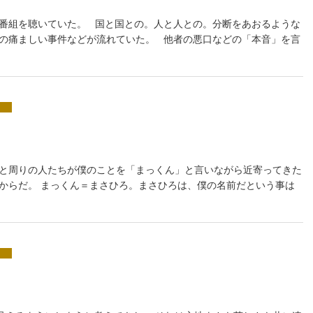
道番組を聴いていた。 国と国との。人と人との。分断をあおるような
子の痛ましい事件などが流れていた。 他者の悪口などの「本音」を言
うと周りの人たちが僕のことを「まっくん」と言いながら近寄ってきた
るからだ。 まっくん＝まさひろ。まさひろは、僕の名前だという事は
…