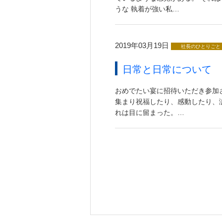
うな 執着が強い私…
2019年03月19日
社長のひとりごと
日常と日常について
おめでたい宴に招待いただき参加
集まり祝福したり、感動したり、
れは目に留まった。…