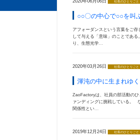
2020年06月06日
社長のひとりごと
○○〇の中心で○○を叫
アフォーダンスという言葉をご存じだ
して与える「意味」のことである
り、生態光学…
2020年03月26日
社長のひとりごと
渾沌の中に生まれゆく
ZaoFactoryは、社員の部活
ァンディングに挑戦している。 
関係性とい…
2019年12月24日
社長のひとりごと