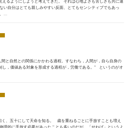
見えるようにしようと考えてきた。 それは心地よさも苦しさも共に連
いない自分はとても親しみやすい反面、とてもセンシティブでもあっ
、…
“人間と自然との関係にかかわる過程。すなわち，人間が，自ら自身の
制し，価値ある対象を形成する過程が，労働である。” というのがオ
子曰く、五十にして天命を知る。 歳を重ねるごとに手放すことも増え
は物理的に手放す必要があったことも多いのだが、「せねば」というよ