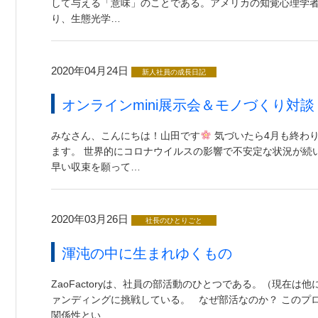
して与える「意味」のことである。アメリカの知覚心理学者
り、生態光学…
2020年04月24日
新人社員の成長日記
オンラインmini展示会＆モノづくり対談
みなさん、こんにちは！山田です
気づいたら4月も終わ
ます。 世界的にコロナウイルスの影響で不安定な状況が続
早い収束を願って…
2020年03月26日
社長のひとりごと
渾沌の中に生まれゆくもの
ZaoFactoryは、社員の部活動のひとつである。（現在は
ァンディングに挑戦している。 なぜ部活なのか？ このプ
関係性とい…