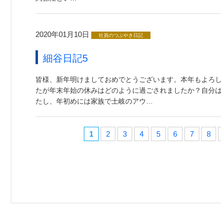
2020年01月10日
社員のつぶやき日記
細谷日記5
皆様、新年明けましておめでとうございます。本年もよろし
たが年末年始の休みはどのように過ごされましたか？自分
たし、年初めには家族で土岐のアウ…
1
2
3
4
5
6
7
8